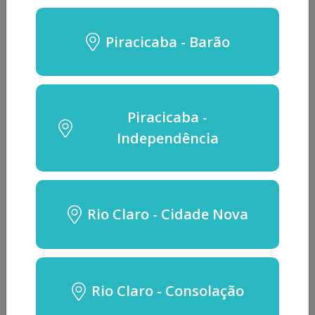
Piracicaba - Barão
Almofada Giro Facil - Perfetto
Facilidade para posicionamento lateral de pacientes.
Piracicaba -
Ideal para facilitar as rotinas diárias de higiene e
Independência
cuidados.
Capa em courvin higienizável e impermeável.
R$ 10,00 - R$ 210,00
Rio Claro - Cidade Nova
Disponibilidade:
Em estoque
Período de Locação *
Rio Claro - Consolação