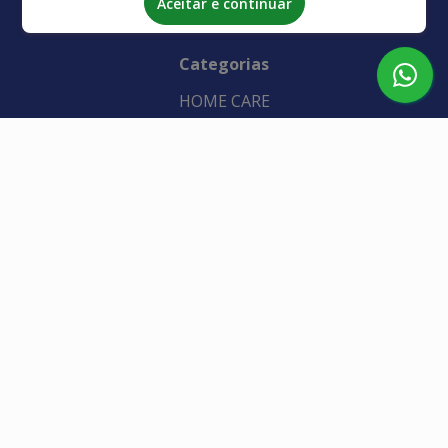
Aceitar e continuar
SOBRE NÓS
Categorias
HOME CARE
AUXILIARES DE MARCHA
CPAP / BIPAP
OUTROS
Contato
(19) 98962-2398
(19) 2023-0007
(19) 2023-0505
atendimento.limeira@vivacuidar.com.br
Atendimento