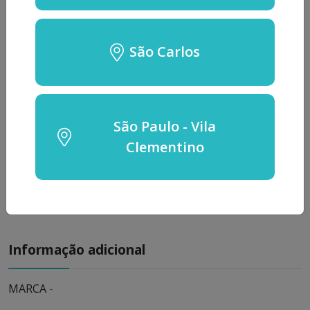
Data da Locação: *
São Carlos
Quantidade:
Alugar
São Paulo - Vila
Clementino
SKU:
1170
Categorias:
OUTROS
Informação adicional
MARCA
-